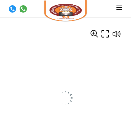
मुखपृष्ठ
मंदिर इतिहास
वार्षिक उत्सव
भक्तनिवास
त्र्यंबकेश्वर बद्दल काही माहिती
प्रतिमा
संपर्क
DONATE US