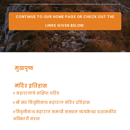
CONTINUE TO OUR HOME PAGE OR CHECK OUT THE
LINKS GIVEN BELOW.
मुखपृष्ठ
मंदिर इतिहास
महाराजांचे संक्षिप्त चरित्र
श्री संत निवृत्तिनाथ महाराज मंदिर इतिहास
निवृत्तीनाथ महाराज समाधी संस्थान त्र्यंबकेश्वर प्रशासकीय
अधिकारी मंडळ