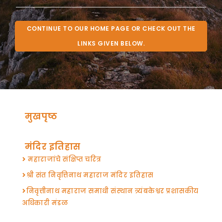
CONTINUE TO OUR HOME PAGE OR CHECK OUT THE
LINKS GIVEN BELOW.
मुखपृष्ठ
मंदिर इतिहास
महाराजांचे संक्षिप्त चरित्र
श्री संत निवृत्तिनाथ महाराज मंदिर इतिहास
निवृत्तीनाथ महाराज समाधी संस्थान त्र्यंबकेश्वर प्रशासकीय
अधिकारी मंडळ