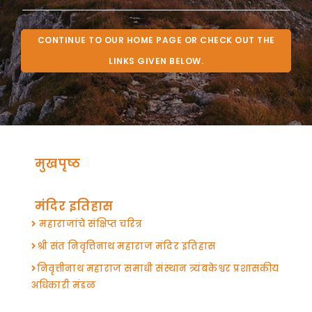
CONTINUE TO OUR HOME PAGE OR CHECK OUT THE
LINKS GIVEN BELOW.
मुखपृष्ठ
मंदिर इतिहास
महाराजांचे संक्षिप्त चरित्र
श्री संत निवृत्तिनाथ महाराज मंदिर इतिहास
निवृत्तीनाथ महाराज समाधी संस्थान त्र्यंबकेश्वर प्रशासकीय
अधिकारी मंडळ