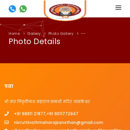
मुखपृष्ठ
मंदिर इतिहास
Home
Gallery
Photo Gallery
--
Photo Details
वार्षिक उत्सव
भक्तनिवास
त्र्यंबकेश्वर बद्दल काही माहिती
प्रतिमा
पत्ता
संपर्क
श्री संत निवृत्तीनाथ महाराज समाधी मंदिर त्र्यंबकेश्वर
DONATE US
+91 98811 21877,+91 9011772847
nivruttinathmaharajsansthan@gmail.com