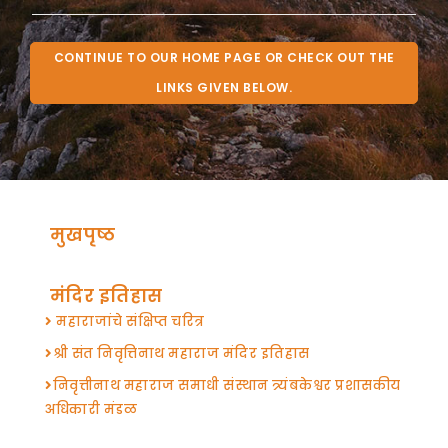
CONTINUE TO OUR HOME PAGE OR CHECK OUT THE
LINKS GIVEN BELOW.
मुखपृष्ठ
मंदिर इतिहास
महाराजांचे संक्षिप्त चरित्र
श्री संत निवृत्तिनाथ महाराज मंदिर इतिहास
निवृत्तीनाथ महाराज समाधी संस्थान त्र्यंबकेश्वर प्रशासकीय
अधिकारी मंडळ